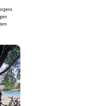
morgens
igen
stem