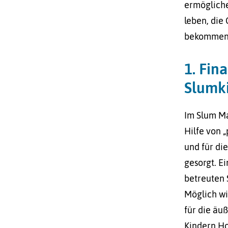
ermögliche
leben, die
bekommen. 
1. Fin
Slumk
Im Slum Ma
Hilfe von 
und für di
gesorgt. E
betreuten 
Möglich wi
für die äu
Kindern Ho