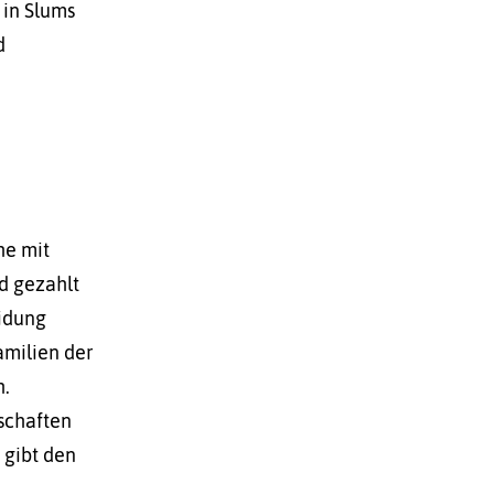
 in Slums
d
he mit
ld gezahlt
eidung
amilien der
h.
schaften
 gibt den