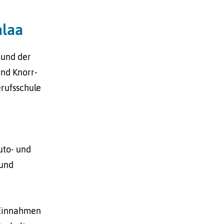
alaa
 und der
und Knorr-
rufsschule
uto- und
 und
 Einnahmen