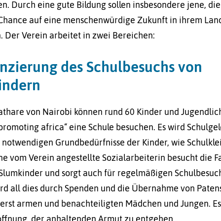
n. Durch eine gute Bildung sollen insbesondere jene, die
 Chance auf eine menschenwürdige Zukunft in ihrem Lan
Der Verein arbeitet in zwei Bereichen:
anzierung des Schulbesuchs von
indern
thare von Nairobi können rund 60 Kinder und Jugendlic
„promoting africa“ eine Schule besuchen. Es wird Schulge
e notwendigen Grundbedürfnisse der Kinder, wie Schulkl
ine vom Verein angestellte Sozialarbeiterin besucht die F
Slumkinder und sorgt auch für regelmäßigen Schulbesuc
rd all dies durch Spenden und die Übernahme von Paten
ßerst armen und benachteiligten Mädchen und Jungen. Es
ffnung, der anhaltenden Armut zu entgehen.