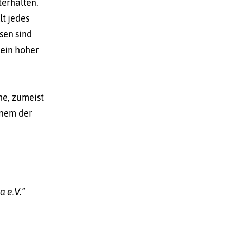
erhalten.
lt jedes
sen sind
 ein hoher
he, zumeist
inem der
a e.V.“