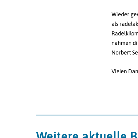
Wieder gew
als radela
Radelkilom
nahmen die
Norbert Se
Vielen Dan
Weitere aktuelle B